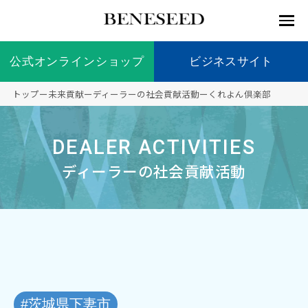
公式オンラインショップ
公式オンラインショップ
ビジネスサイト
ビジネスサイト
トップ
ー
未来貢献
ー
ディーラーの社会貢献活動
ー
くれよん倶楽部
お知らせ
未来貢
会社情
製品情
国内の
製品一
代表挨
海外の
9つの
会社概
DEALER ACTIVITIES
献 トッ
報 ト
報 ト
社会貢
覧
拶
社会貢
オリジ
要
ベネシードについて
ディー
オーガ
プ
ップ
ップ
献活動
献活動
ナル原
ラーの
ニック
ディーラーの社会貢献活動
料
社会貢
へのこ
献活動
だわり
製品情報
創業の
顧問
ベネシ
想い
ードの
研究機
メディ
製品の
豊富な
ボラン
ノーベ
事業情報
関
アパー
ご購入
製品を
ティア
ル賞受
トナー
につい
展開
保険
賞研究
シップ
て
“オー
未来貢献
トファ
登録商
コンプ
カスタ
#茨城県下妻市