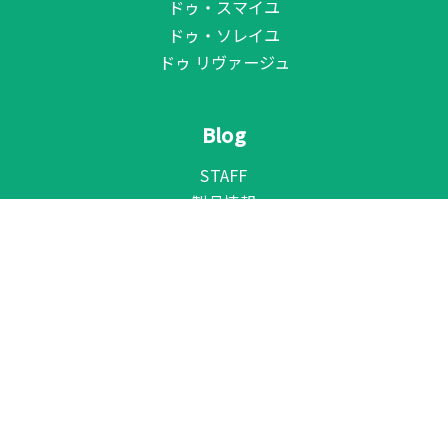
ドゥ・スマイユ
ドゥ・ソレイユ
ドゥ リヴァージュ
Blog
STAFF
製品情報
大阪本社 BUSINESS LOUNGE
東京本社 BUSINESS LOUNGE
外部サイト
ベネシードカルチャークラブ
BENE TV
ベネちゃんSHOP