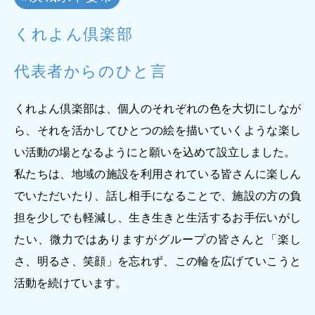
ジー”
標
ライア
マーハ
ンス行
ラスメ
会社情報
くれよん倶楽部
動指針
ントに
対する
行動指
代表者からのひと言
針
お問合せ
くれよん倶楽部は、個人のそれぞれの色を大切にしなが
ブランドサイト
ら、それを活かしてひとつの絵を描いていくような楽し
い活動の場となるようにと願いを込めて設立しました。
Blog
私たちは、地域の施設を利用されている皆さんに楽しん
でいただいたり、話し相手になることで、施設の方の負
担を少しでも軽減し、生き生きと生活するお手伝いがし
たい、微力ではありますがグループの皆さんと「楽し
さ、明るさ、笑顔」を忘れず、この輪を広げていこうと
活動を続けています。
個人情報保護方針
個人情報の取り扱いについて