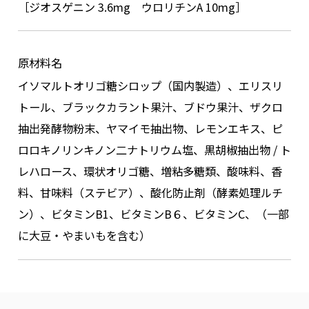
［ジオスゲニン 3.6mg ウロリチンA 10mg］
原材料名
イソマルトオリゴ糖シロップ（国内製造）、エリスリ
トール、ブラックカラント果汁、ブドウ果汁、ザクロ
抽出発酵物粉末、ヤマイモ抽出物、レモンエキス、ピ
ロロキノリンキノン二ナトリウム塩、黒胡椒抽出物 / ト
レハロース、環状オリゴ糖、増粘多糖類、酸味料、香
料、甘味料（ステビア）、酸化防止剤（酵素処理ルチ
ン）、ビタミンB1、ビタミンB６、ビタミンC、（一部
に大豆・やまいもを含む）