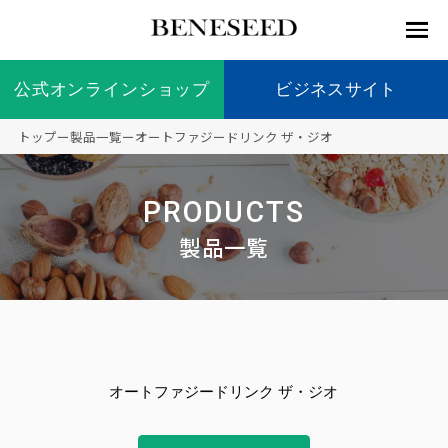
公式オンラインショップ
公式オンラインショップ
ビジネスサイト
ビジネスサイト
トップ
ー
製品一覧
ー
オートファジードリンク ザ・ジオ
お知らせ
未来貢
会社情
製品情
国内の
製品一
代表挨
海外の
9つの
会社概
PRODUCTS
献 トッ
報 ト
報 ト
社会貢
覧
拶
社会貢
オリジ
要
ベネシードについて
ディー
オーガ
プ
ップ
ップ
献活動
献活動
ナル原
製品一覧
ラーの
ニック
料
社会貢
へのこ
献活動
だわり
製品情報
創業の
顧問
ベネシ
想い
ードの
研究機
メディ
製品の
豊富な
ボラン
ノーベ
事業情報
関
アパー
ご購入
製品を
ティア
ル賞受
オートファジードリンク ザ・ジオ
トナー
につい
展開
保険
賞研究
シップ
て
“オー
未来貢献
トファ
登録商
コンプ
カスタ