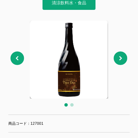
ジー”
標
ライア
マーハ
清涼飲料水・食品
ンス行
ラスメ
会社情報
動指針
ントに
対する
行動指
針
お問合せ
ブランドサイト
Blog
商品コード：127001
個人情報保護方針
個人情報の取り扱いについて