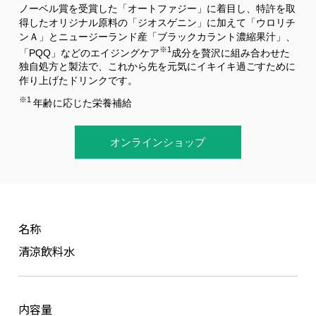
ノーベル賞を受賞した「オートファジー」に着目し、特許を取
著作権について
得したオリジナル原料の「ジオスゲニン」に加えて「ウロリチ
ンＡ」とニュージーランド産「ブラックカラント濃縮果汁」、
※1
「PQQ」などのエイジングケア
成分を贅沢に組み合わせた
独自処方と製法で、これから先を元気にイキイキ過ごすために
作り上げたドリンクです。
※1
年齢に応じた栄養補給
オンラインショップ
名称
清涼飲料水
内容量