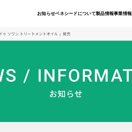
お知らせ
ベネシードについて
製品情報
事業情報
ゥ ソワン トリートメントオイル 」発売
代表挨拶
製品一覧
国内の社会貢献活動
会社概要
9つのオ
海外の
S / INFORMA
り
活動
顧問
製品のご購入について
メディアパートナーシップ
ベネシードの研
豊富な製
ボラン
お知らせ
ベネシードについて
お知らせ
コンプライアンス行動指針
カスタマーハラ
対する行動指針
製品情報
事業情報