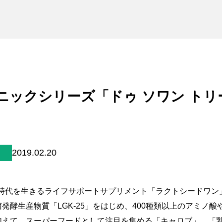
未来貢献
会社情報
お問合せ
ブランドサイト
ニックシリーズ「ドゥ ソワン ト
Blog
2019.02.20
個人情報保護方針
0年時代を生きるライフサポートサプリメント「ラクトシードワ
個人情報の取り扱いについて
発酵生産物質「LGK-25」をはじめ、400種類以上のアミノ
著作権について
加えて、スーパーフードとして注目を集める「キャロブ」、「