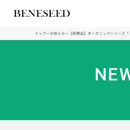
公式オンラインショップ
ビジネスサイト
トップ
ー
お知らせ
ー
【新商品】オーガニックシリーズ「ド
会社情報 トップ
製品情報 トップ
未来貢献 トップ
NEW
創業の想い
オーガニックへのこだわ
ディーラーの社会貢献
登録商標
ノーベル賞受賞研究
“オートファジー”