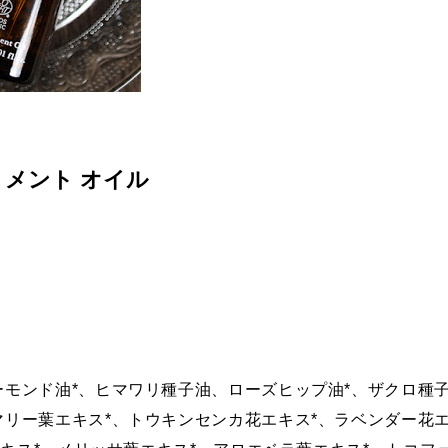
トメント オイル
ーモンド油*、ヒマワリ種子油、ローズヒップ油*、ザクロ種子
マリー葉エキス*、トウキンセンカ花エキス*、ラベンダー花エ