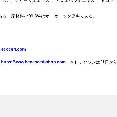
茎エキス*、メリッサ葉エキス*、アロエベラ葉エキス*、トコフ
ある。原材料の99.3%はオーガニック原料である。
.ecocert.com
プ
https://www.beneseed-shop.com
※ドゥ ソワンは21日か