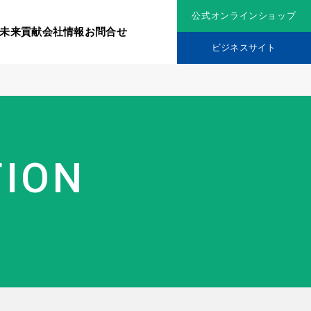
公式オンラインショップ
未来貢献
会社情報
お問合せ
ビジネスサイト
リジナル原料
社会貢献活動
TION
究機関
品を展開
ティア保険
スメントに