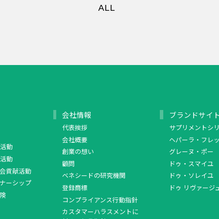
ALL
会社情報
ブランドサイ
代表挨拶
サプリメントシ
会社概要
ヘパーラ・フレ
活動
創業の想い
グレーヌ・ポー
活動
顧問
ドゥ・スマイユ
会貢献活動
ベネシードの研究機関
ドゥ・ソレイユ
ナーシップ
登録商標
ドゥ リヴァージ
険
コンプライアンス行動指針
カスタマーハラスメントに