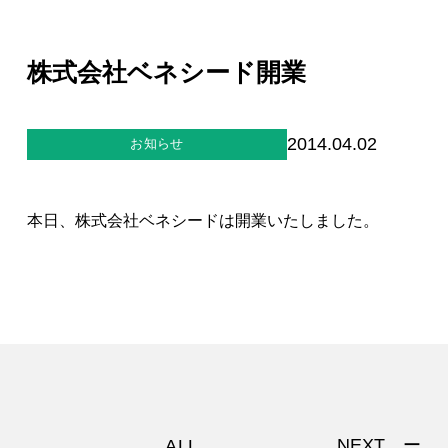
ジー”
標
ライア
マーハ
ンス行
ラスメ
会社情報
動指針
ントに
株式会社ベネシード開業
対する
行動指
針
お問合せ
2014.04.02
お知らせ
ブランドサイト
本日、株式会社ベネシードは開業いたしました。
Blog
個人情報保護方針
個人情報の取り扱いについて
NEXT ー
ALL