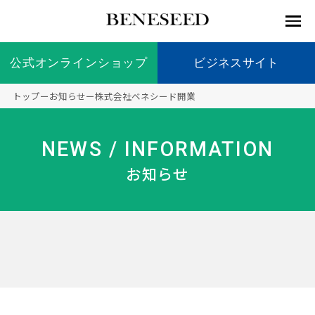
公式オンラインショップ
公式オンラインショップ
ビジネスサイト
ビジネスサイト
トップ
ー
お知らせ
ー
株式会社ベネシード開業
お知らせ
未来貢
会社情
製品情
国内の
製品一
代表挨
海外の
9つの
会社概
NEWS / INFORMATION
献 トッ
報 ト
報 ト
社会貢
覧
拶
社会貢
オリジ
要
ベネシードについて
ディー
オーガ
プ
ップ
ップ
献活動
献活動
ナル原
お知らせ
ラーの
ニック
料
社会貢
へのこ
献活動
だわり
製品情報
創業の
顧問
ベネシ
想い
ードの
研究機
メディ
製品の
豊富な
ボラン
ノーベ
事業情報
関
アパー
ご購入
製品を
ティア
ル賞受
トナー
につい
展開
保険
賞研究
シップ
て
“オー
未来貢献
トファ
登録商
コンプ
カスタ