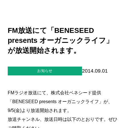
ジー”
標
ライア
マーハ
ンス行
ラスメ
会社情報
動指針
ントに
対する
行動指
FM放送にて「BENESEED
針
お問合せ
presents オーガニックライフ」
が放送開始されます。
ブランドサイト
Blog
2014.09.01
お知らせ
FMラジオ放送にて、株式会社ベネシード提供
「BENESEED presents オーガニックライフ」が、
9/5(金)より放送開始されます。
個人情報保護方針
放送チャンネル、放送日時は以下のとおりです。ぜひ
個人情報の取り扱いについて