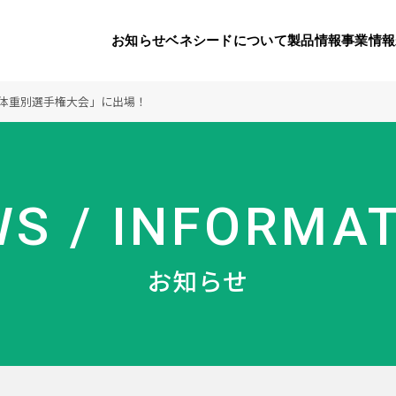
お知らせ
ベネシードについて
製品情報
事業情報
体重別選手権大会」に出場！
代表挨拶
製品一覧
国内の社会貢献活動
会社概要
9つのオ
海外の
S / INFORMA
り
活動
顧問
製品のご購入について
メディアパートナーシップ
ベネシードの研
豊富な製
ボラン
お知らせ
ベネシードについて
お知らせ
コンプライアンス行動指針
カスタマーハラ
対する行動指針
製品情報
事業情報