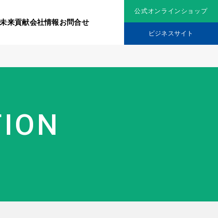
公式オンラインショップ
未来貢献
会社情報
お問合せ
ビジネスサイト
リジナル原料
社会貢献活動
TION
究機関
品を展開
ティア保険
スメントに