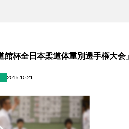
未来貢献
会社情報
お問合せ
ブランドサイト
道館杯全日本柔道体重別選手権大会
Blog
2015.10.21
個人情報保護方針
個人情報の取り扱いについて
著作権について