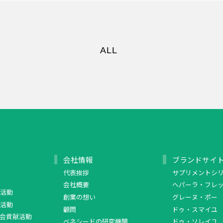
ALL
会社情報
ブランドサイ
代表挨拶
サプリメントシ
会社概要
ヘパーラ・フレ
活動
創業の想い
グレーヌ・ポー
活動
顧問
ドゥ・スマイユ
会貢献活動
ベネシードの研究機関
ドゥ・ソレイユ