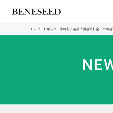
公式オンラインショップ
ビジネスサイト
トップ
ー
お知らせ
ー
小野彰子選手「講道館杯全日本柔道
会社情報 トップ
製品情報 トップ
未来貢献 トップ
NEW
創業の想い
オーガニックへのこだわ
ディーラーの社会貢献
登録商標
ノーベル賞受賞研究
“オートファジー”