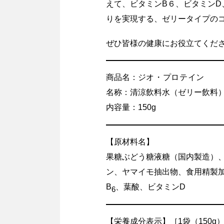
えて、ビタミンB６、ビタミン
りを実現する、ゼリータイプの
ぜひ皆様の健康にお役立てくだ
商品名：
ジオ・プロテイン
名称：清涼飲料水（ゼリー飲料
内容量：150g
【原材料名】
果糖ぶどう糖液糖（国内製造）
ン、ヤマイモ抽出物、食用精製加
B
、葉酸、ビタミンD
6
【栄養成分表示】［1袋（150g