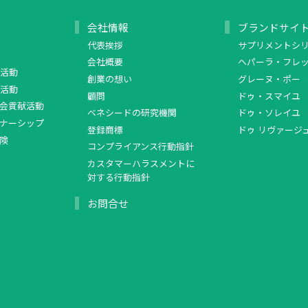
会社情報
ブランドサイ
代表挨拶
サプリメントシ
会社概要
ヘパーラ・フレ
活動
創業の想い
グレーヌ・ポー
活動
顧問
ドゥ・スマイユ
会貢献活動
ベネシードの研究機関
ドゥ・ソレイユ
ナーシップ
登録商標
ドゥ リヴァージ
険
コンプライアンス行動指針
カスタマーハラスメントに
対する行動指針
お問合せ