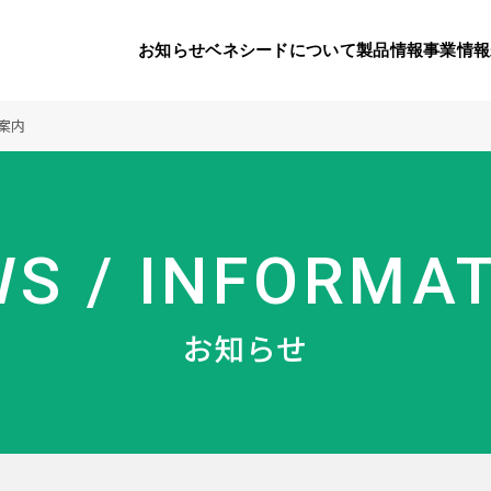
お知らせ
ベネシードについて
製品情報
事業情報
案内
代表挨拶
製品一覧
国内の社会貢献活動
会社概要
9つのオ
海外の
S / INFORMA
り
活動
顧問
製品のご購入について
メディアパートナーシップ
ベネシードの研
豊富な製
ボラン
お知らせ
ベネシードについて
お知らせ
コンプライアンス行動指針
カスタマーハラ
対する行動指針
製品情報
事業情報