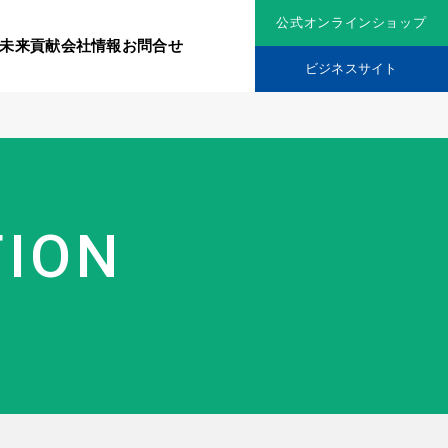
公式オンラインショップ
未来貢献
会社情報
お問合せ
ビジネスサイト
リジナル原料
社会貢献活動
TION
究機関
品を展開
ティア保険
スメントに