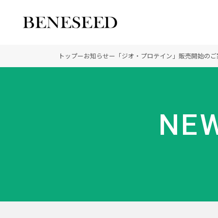
公式オンラインショップ
ビジネスサイト
トップ
ー
お知らせ
ー
「ジオ・プロテイン」販売開始のご
会社情報 トップ
製品情報 トップ
未来貢献 トップ
NEW
創業の想い
オーガニックへのこだわ
ディーラーの社会貢献
登録商標
ノーベル賞受賞研究
“オートファジー”