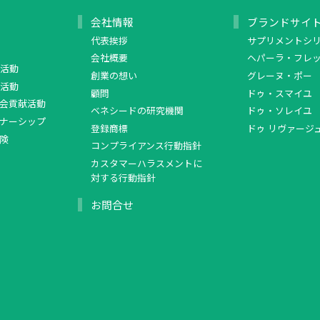
会社情報
ブランドサイ
代表挨拶
サプリメントシ
会社概要
ヘパーラ・フレ
活動
創業の想い
グレーヌ・ポー
活動
顧問
ドゥ・スマイユ
会貢献活動
ベネシードの研究機関
ドゥ・ソレイユ
ナーシップ
登録商標
ドゥ リヴァージ
険
コンプライアンス行動指針
カスタマーハラスメントに
対する行動指針
お問合せ