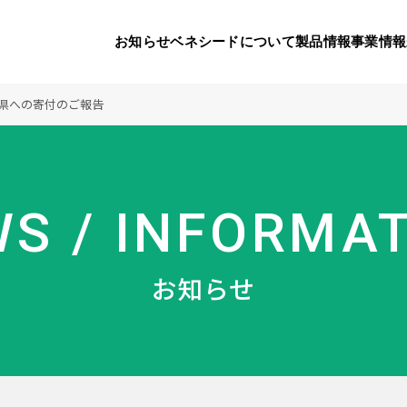
お知らせ
ベネシードについて
製品情報
事業情報
県への寄付のご報告
代表挨拶
製品一覧
国内の社会貢献活動
会社概要
9つのオ
海外の
S / INFORMA
り
活動
顧問
製品のご購入について
メディアパートナーシップ
ベネシードの研
豊富な製
ボラン
お知らせ
ベネシードについて
お知らせ
コンプライアンス行動指針
カスタマーハラ
対する行動指針
製品情報
事業情報