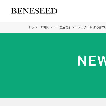
公式オンラインショップ
ビジネスサイト
トップ
ー
お知らせ
ー
「復活魂」プロジェクトによる熊本
会社情報 トップ
製品情報 トップ
未来貢献 トップ
NEW
創業の想い
オーガニックへのこだわ
ディーラーの社会貢献
登録商標
ノーベル賞受賞研究
“オートファジー”