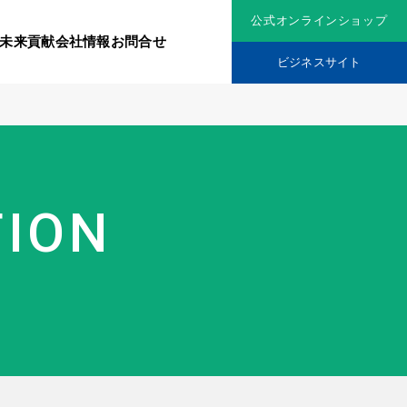
公式オンラインショップ
未来貢献
会社情報
お問合せ
ビジネスサイト
リジナル原料
社会貢献活動
TION
究機関
品を展開
ティア保険
スメントに