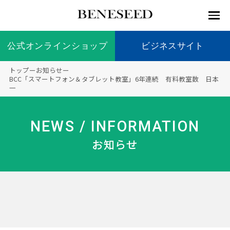
公式オンラインショップ
公式オンラインショップ
ビジネスサイト
ビジネスサイト
トップ
ー
お知らせ
ー
お知らせ
BCC「スマートフォン＆タブレット教室」6年連続 有料教室数 日本
一
未来貢
会社情
製品情
国内の
製品一
代表挨
海外の
9つの
会社概
献 トッ
報 ト
報 ト
社会貢
覧
拶
社会貢
オリジ
要
ベネシードについて
ディー
オーガ
プ
ップ
ップ
献活動
献活動
ナル原
NEWS / INFORMATION
ラーの
ニック
料
社会貢
へのこ
お知らせ
献活動
だわり
製品情報
創業の
顧問
ベネシ
想い
ードの
研究機
メディ
製品の
豊富な
ボラン
ノーベ
事業情報
関
アパー
ご購入
製品を
ティア
ル賞受
トナー
につい
展開
保険
賞研究
シップ
て
“オー
未来貢献
トファ
登録商
コンプ
カスタ