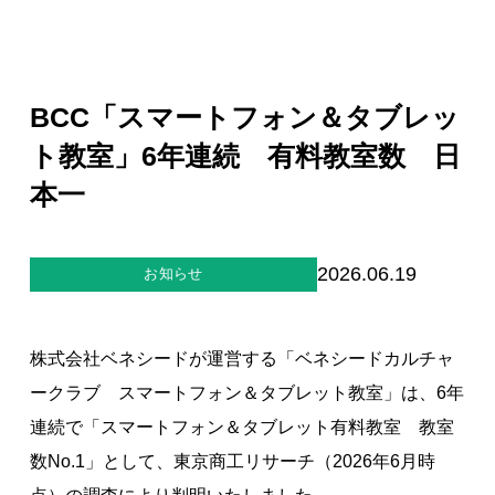
ジー”
標
ライア
マーハ
ンス行
ラスメ
会社情報
動指針
ントに
対する
行動指
BCC「スマートフォン＆タブレッ
針
お問合せ
ト教室」6年連続 有料教室数 日
本一
ブランドサイト
Blog
2026.06.19
お知らせ
株式会社ベネシードが運営する「ベネシードカルチャ
ークラブ スマートフォン＆タブレット教室」は、6年
連続で「スマートフォン＆タブレット有料教室 教室
個人情報保護方針
数No.1」として、東京商工リサーチ（2026年6月時
個人情報の取り扱いについて