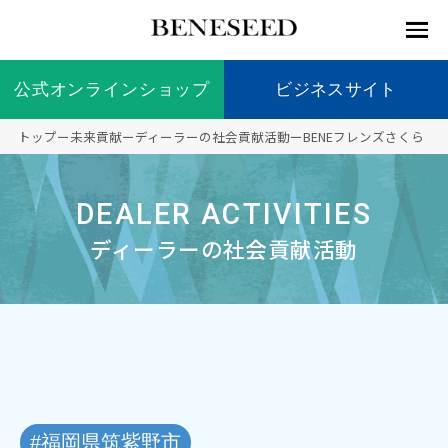
公式オンラインショップ
公式オンラインショップ
ビジネスサイト
ビジネスサイト
トップ
ー
未来貢献
ー
ディーラーの社会貢献活動
ー
BENEフレンズさくら
お知らせ
未来貢
会社情
製品情
国内の
製品一
代表挨
海外の
9つの
会社概
DEALER ACTIVITIES
献 トッ
報 ト
報 ト
社会貢
覧
拶
社会貢
オリジ
要
ベネシードについて
ディー
オーガ
プ
ップ
ップ
献活動
献活動
ナル原
ラーの
ニック
ディーラーの社会貢献活動
料
社会貢
へのこ
献活動
だわり
製品情報
創業の
顧問
ベネシ
想い
ードの
研究機
メディ
製品の
豊富な
ボラン
ノーベ
事業情報
関
アパー
ご購入
製品を
ティア
ル賞受
トナー
につい
展開
保険
賞研究
シップ
て
“オー
未来貢献
トファ
登録商
コンプ
カスタ
#福岡県筑紫野市