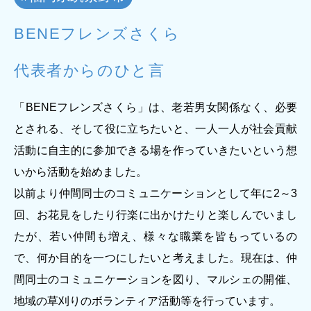
ジー”
標
ライア
マーハ
ンス行
ラスメ
会社情報
BENEフレンズさくら
動指針
ントに
対する
行動指
代表者からのひと言
針
お問合せ
「BENEフレンズさくら」は、老若男女関係なく、必要
ブランドサイト
とされる、そして役に立ちたいと、一人一人が社会貢献
活動に自主的に参加できる場を作っていきたいという想
Blog
いから活動を始めました。
以前より仲間同士のコミュニケーションとして年に2～3
回、お花見をしたり行楽に出かけたりと楽しんでいまし
たが、若い仲間も増え、様々な職業を皆もっているの
で、何か目的を一つにしたいと考えました。現在は、仲
間同士のコミュニケーションを図り、マルシェの開催、
個人情報保護方針
地域の草刈りのボランティア活動等を行っています。
個人情報の取り扱いについて