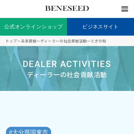
公式オンラインショップ
公式オンラインショップ
ビジネスサイト
ビジネスサイト
トップ
ー
未来貢献
ー
ディーラーの社会貢献活動
ー
とぎの和
お知らせ
未来貢
会社情
製品情
国内の
製品一
代表挨
海外の
9つの
会社概
DEALER ACTIVITIES
献 トッ
報 ト
報 ト
社会貢
覧
拶
社会貢
オリジ
要
ベネシードについて
ディー
オーガ
プ
ップ
ップ
献活動
献活動
ナル原
ラーの
ニック
ディーラーの社会貢献活動
料
社会貢
へのこ
献活動
だわり
製品情報
創業の
顧問
ベネシ
想い
ードの
研究機
メディ
製品の
豊富な
ボラン
ノーベ
事業情報
関
アパー
ご購入
製品を
ティア
ル賞受
トナー
につい
展開
保険
賞研究
シップ
て
“オー
未来貢献
トファ
登録商
コンプ
カスタ
#大分県国東市