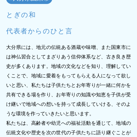
ジー”
標
ライア
マーハ
ンス行
ラスメ
会社情報
とぎの和
動指針
ントに
対する
行動指
代表者からのひと言
針
お問合せ
大分県には、地元の伝統ある酒蔵や味噌、また国東市に
ブランドサイト
は神仏習合としてまざりあう信仰体系など、古き良き歴
史が多くあります。地域の文化などを知り、理解してい
Blog
くことで、地域に愛着をもってもらえる人になって欲し
いと思い、私たちは子供たちとお年寄りが一緒に何かを
共有できる場を作り、お年寄りの知識や知恵を子供が受
け継いで地域への想いを持って成長していける、そのよ
うな環境を作っていきたいと思います。
私たちは、高齢者や幼児への福祉活動を通じて、地域の
個人情報保護方針
伝統文化や歴史を次の世代の子供たちに語り継ぐことが
個人情報の取り扱いについて