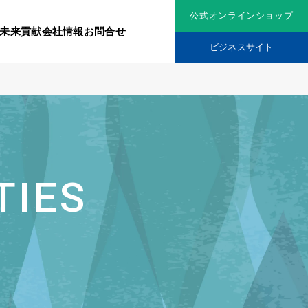
公式オンラインショップ
未来貢献
会社情報
お問合せ
ビジネスサイト
リジナル原料
社会貢献活動
究機関
品を展開
ティア保険
TIES
スメントに