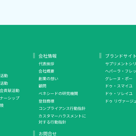
会社情報
ブランドサイ
代表挨拶
サプリメントシ
会社概要
ヘパーラ・フレ
活動
創業の想い
グレーヌ・ポー
活動
顧問
ドゥ・スマイユ
会貢献活動
ベネシードの研究機関
ドゥ・ソレイユ
ナーシップ
登録商標
ドゥ リヴァージ
険
コンプライアンス行動指針
カスタマーハラスメントに
対する行動指針
お問合せ