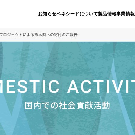
お知らせ
ベネシードについて
製品情報
事業情報
プロジェクトによる熊本県への寄付のご報告
代表挨拶
製品一覧
国内の社会貢献活動
会社概要
9つのオ
海外の
り
活動
顧問
製品のご購入について
メディアパートナーシップ
ベネシードの研
豊富な製
ボラン
お知らせ
ESTIC ACTIVI
ベネシードについて
コンプライアンス行動指針
カスタマーハラ
対する行動指針
国内での社会貢献活動
製品情報
事業情報