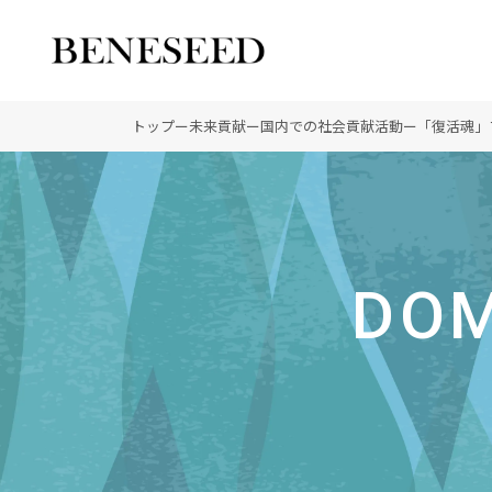
公式オンラインショップ
ビジネスサイト
トップ
ー
未来貢献
ー
国内での社会貢献活動
ー
「復活魂」
会社情報 トップ
製品情報 トップ
未来貢献 トップ
創業の想い
オーガニックへのこだわ
ディーラーの社会貢献
DOM
登録商標
ノーベル賞受賞研究
“オートファジー”