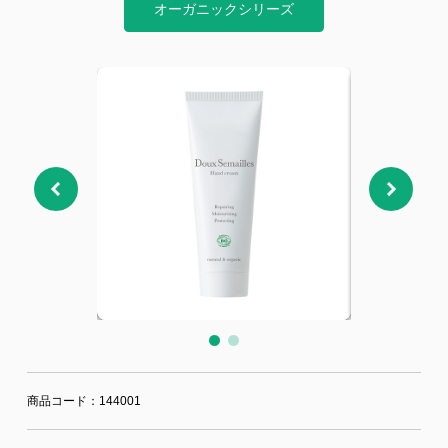
ジー”
標
ライア
マーハ
オーガニックシリーズ
ンス行
ラスメ
会社情報
動指針
ントに
対する
行動指
針
お問合せ
ブランドサイト
Blog
商品コード：144001
個人情報保護方針
個人情報の取り扱いについて