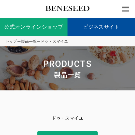
公式オンラインショップ
公式オンラインショップ
ビジネスサイト
ビジネスサイト
トップ
ー
製品一覧
ー
ドゥ・スマイユ
お知らせ
未来貢
会社情
製品情
国内の
製品一
代表挨
海外の
9つの
会社概
PRODUCTS
献 トッ
報 ト
報 ト
社会貢
覧
拶
社会貢
オリジ
要
ベネシードについて
ディー
オーガ
プ
ップ
ップ
献活動
献活動
ナル原
製品一覧
ラーの
ニック
料
社会貢
へのこ
献活動
だわり
製品情報
創業の
顧問
ベネシ
想い
ードの
研究機
メディ
製品の
豊富な
ボラン
ノーベ
事業情報
関
アパー
ご購入
製品を
ティア
ル賞受
ドゥ・スマイユ
トナー
につい
展開
保険
賞研究
シップ
て
“オー
未来貢献
トファ
登録商
コンプ
カスタ