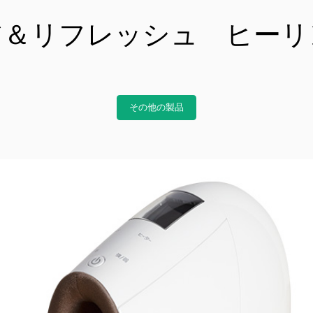
未来貢献
ア＆リフレッシュ ヒーリ
会社情報
お問合せ
その他の製品
ブランドサイト
Blog
個人情報保護方針
個人情報の取り扱いについて
著作権について