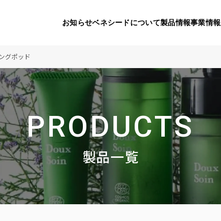
お知らせ
ベネシードについて
製品情報
事業情報
ングポッド
代表挨拶
製品一覧
国内の社会貢献活動
会社概要
9つのオ
海外の
PRODUCTS
り
活動
顧問
製品のご購入について
メディアパートナーシップ
ベネシードの研
豊富な製
ボラン
お知らせ
ベネシードについて
製品一覧
コンプライアンス行動指針
カスタマーハラ
対する行動指針
製品情報
事業情報