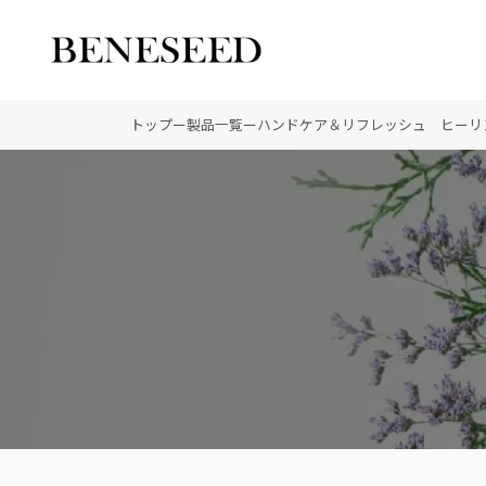
公式オンラインショップ
ビジネスサイト
トップ
ー
製品一覧
ー
ハンドケア＆リフレッシュ ヒーリ
会社情報 トップ
製品情報 トップ
未来貢献 トップ
創業の想い
オーガニックへのこだわ
ディーラーの社会貢献
登録商標
ノーベル賞受賞研究
“オートファジー”