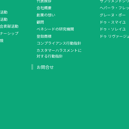
代表挨拶
サプリメントシ
会社概要
ヘパーラ・フレ
活動
創業の想い
グレーヌ・ポー
活動
顧問
ドゥ・スマイユ
会貢献活動
ベネシードの研究機関
ドゥ・ソレイユ
ナーシップ
登録商標
ドゥ リヴァージ
険
コンプライアンス行動指針
カスタマーハラスメントに
対する行動指針
お問合せ