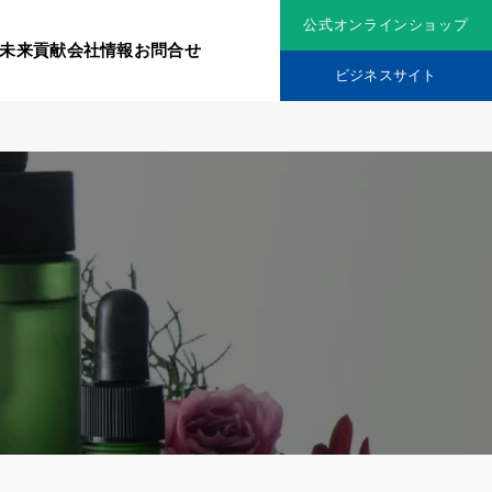
公式オンラインショップ
未来貢献
会社情報
お問合せ
ビジネスサイト
リジナル原料
社会貢献活動
究機関
品を展開
ティア保険
スメントに