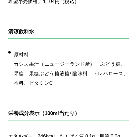
希望小売価格／4,104円（税込）
清涼飲料水
原材料
カシス果汁（ニュージーランド産）、ぶどう糖、
果糖、果糖ぶどう糖液糖/ 酸味料、トレハロース、
香料、ビタミンC
栄養成分表示（100ml当たり）
エネルギー 246kcal、たんぱく質 0.1g、脂質 0.0g、