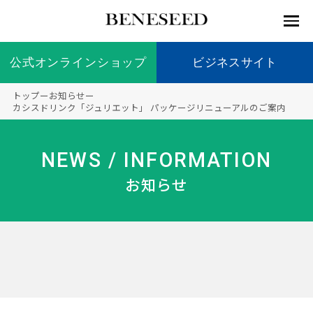
公式オンラインショップ
公式オンラインショップ
ビジネスサイト
ビジネスサイト
トップ
ー
お知らせ
ー
お知らせ
カシスドリンク「ジュリエット」 パッケージリニューアルのご案内
未来貢
会社情
製品情
国内の
製品一
代表挨
海外の
9つの
会社概
献 トッ
報 ト
報 ト
社会貢
覧
拶
社会貢
オリジ
要
ベネシードについて
NEWS / INFORMATION
ディー
オーガ
プ
ップ
ップ
献活動
献活動
ナル原
ラーの
ニック
料
お知らせ
社会貢
へのこ
献活動
だわり
製品情報
創業の
顧問
ベネシ
想い
ードの
研究機
メディ
製品の
豊富な
ボラン
ノーベ
事業情報
関
アパー
ご購入
製品を
ティア
ル賞受
トナー
につい
展開
保険
賞研究
シップ
て
“オー
未来貢献
トファ
登録商
コンプ
カスタ