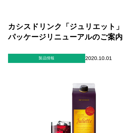
ジー”
標
ライア
マーハ
ンス行
ラスメ
会社情報
動指針
ントに
対する
カシスドリンク「ジュリエット」
行動指
針
お問合せ
パッケージリニューアルのご案内
ブランドサイト
2020.10.01
製品情報
Blog
個人情報保護方針
個人情報の取り扱いについて