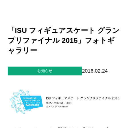
ジー”
標
ライア
マーハ
ンス行
ラスメ
会社情報
動指針
ントに
対する
行動指
「ISU フィギュアスケート グラン
針
お問合せ
プリファイナル 2015」フォトギ
ャラリー
ブランドサイト
Blog
2016.02.24
お知らせ
個人情報保護方針
個人情報の取り扱いについて