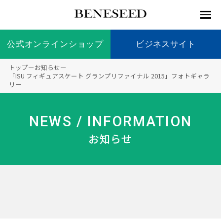
公式オンラインショップ
公式オンラインショップ
ビジネスサイト
ビジネスサイト
トップ
ー
お知らせ
ー
お知らせ
「ISU フィギュアスケート グランプリファイナル 2015」フォトギャラ
リー
未来貢
会社情
製品情
国内の
製品一
代表挨
海外の
9つの
会社概
献 トッ
報 ト
報 ト
社会貢
覧
拶
社会貢
オリジ
要
ベネシードについて
ディー
オーガ
プ
ップ
ップ
献活動
献活動
ナル原
NEWS / INFORMATION
ラーの
ニック
料
社会貢
へのこ
お知らせ
献活動
だわり
製品情報
創業の
顧問
ベネシ
想い
ードの
研究機
メディ
製品の
豊富な
ボラン
ノーベ
事業情報
関
アパー
ご購入
製品を
ティア
ル賞受
トナー
につい
展開
保険
賞研究
シップ
て
“オー
未来貢献
トファ
登録商
コンプ
カスタ