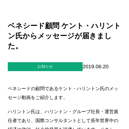
ジー”
標
ライア
マーハ
ンス行
ラスメ
会社情報
動指針
ントに
対する
ベネシード顧問 ケント・ハリント
行動指
針
お問合せ
ン氏からメッセージが届きまし
た。
ブランドサイト
2019.06.20
お知らせ
Blog
ベネシードの顧問であるケント・ハリントン氏のメッ
セージ動画をご紹介します。
ハリントン氏は、ハリントン・グループ社長・運営責
個人情報保護方針
任者であり、国際コンサルタントとして長年世界中の
個人情報の取り扱いについて