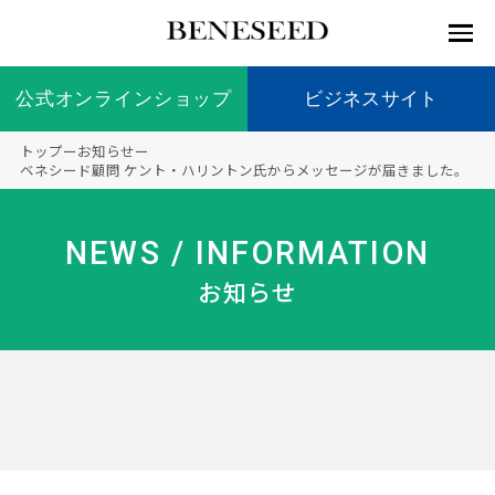
公式オンラインショップ
公式オンラインショップ
ビジネスサイト
ビジネスサイト
トップ
ー
お知らせ
ー
お知らせ
ベネシード顧問 ケント・ハリントン氏からメッセージが届きました。
未来貢
会社情
製品情
国内の
製品一
代表挨
海外の
9つの
会社概
献 トッ
報 ト
報 ト
社会貢
覧
拶
社会貢
オリジ
要
ベネシードについて
NEWS / INFORMATION
ディー
オーガ
プ
ップ
ップ
献活動
献活動
ナル原
ラーの
ニック
料
お知らせ
社会貢
へのこ
献活動
だわり
製品情報
創業の
顧問
ベネシ
想い
ードの
研究機
メディ
製品の
豊富な
ボラン
ノーベ
事業情報
関
アパー
ご購入
製品を
ティア
ル賞受
トナー
につい
展開
保険
賞研究
シップ
て
“オー
未来貢献
トファ
登録商
コンプ
カスタ