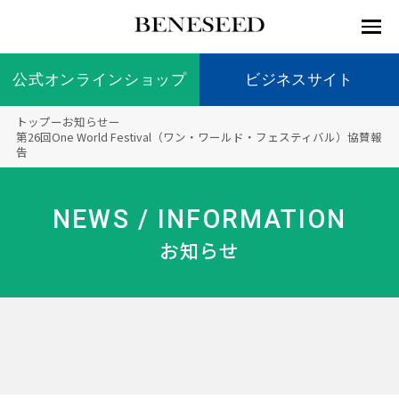
公式オンラインショップ
公式オンラインショップ
ビジネスサイト
ビジネスサイト
トップ
ー
お知らせ
ー
お知らせ
第26回One World Festival（ワン・ワールド・フェスティバル）協賛報
告
未来貢
会社情
製品情
国内の
製品一
代表挨
海外の
9つの
会社概
献 トッ
報 ト
報 ト
社会貢
覧
拶
社会貢
オリジ
要
ベネシードについて
ディー
オーガ
プ
ップ
ップ
献活動
献活動
ナル原
NEWS / INFORMATION
ラーの
ニック
料
社会貢
へのこ
お知らせ
献活動
だわり
製品情報
創業の
顧問
ベネシ
想い
ードの
研究機
メディ
製品の
豊富な
ボラン
ノーベ
事業情報
関
アパー
ご購入
製品を
ティア
ル賞受
トナー
につい
展開
保険
賞研究
シップ
て
“オー
未来貢献
トファ
登録商
コンプ
カスタ