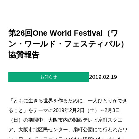
ジー”
標
ライア
マーハ
ンス行
ラスメ
会社情報
動指針
ントに
対する
行動指
第26回One World Festival（ワ
針
お問合せ
ン・ワールド・フェスティバル）
協賛報告
ブランドサイト
Blog
2019.02.19
お知らせ
「ともに生きる世界を作るために、一人ひとりができ
ること」をテーマに2019年2月2日（土）～2月3日
（日）の期間中、大阪市内の関西テレビ扇町スクエ
個人情報保護方針
ア、大阪市北区民センター、扇町公園にて行われたワ
個人情報の取り扱いについて