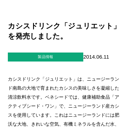
ジー”
標
ライア
マーハ
ンス行
ラスメ
会社情報
動指針
ントに
対する
カシスドリンク「ジュリエット」
行動指
針
お問合せ
を発売しました。
ブランドサイト
2014.06.11
製品情報
Blog
カシスドリンク「ジュリエット」は、ニュージーラン
ド南島の大地で育まれたカシスの美味しさを凝縮した
清涼飲料水です。ベネシードでは、健康補助食品「ア
クティブシード・ワン」で、ニュージーランド産カシ
スを使用しています。これはニュージーランドには肥
個人情報保護方針
沃な大地、きれいな空気、有機ミネラルを含んだ水、
個人情報の取り扱いについて