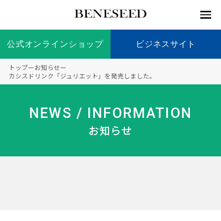
公式オンラインショップ
公式オンラインショップ
ビジネスサイト
ビジネスサイト
トップ
ー
お知らせ
ー
お知らせ
カシスドリンク「ジュリエット」を発売しました。
未来貢
会社情
製品情
国内の
製品一
代表挨
海外の
9つの
会社概
献 トッ
報 ト
報 ト
社会貢
覧
拶
社会貢
オリジ
要
ベネシードについて
NEWS / INFORMATION
ディー
オーガ
プ
ップ
ップ
献活動
献活動
ナル原
ラーの
ニック
料
お知らせ
社会貢
へのこ
献活動
だわり
製品情報
創業の
顧問
ベネシ
想い
ードの
研究機
メディ
製品の
豊富な
ボラン
ノーベ
事業情報
関
アパー
ご購入
製品を
ティア
ル賞受
トナー
につい
展開
保険
賞研究
シップ
て
“オー
未来貢献
トファ
登録商
コンプ
カスタ