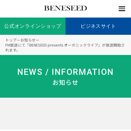
公式オンラインショップ
公式オンラインショップ
ビジネスサイト
ビジネスサイト
トップ
ー
お知らせ
ー
お知らせ
FM放送にて「BENESEED presents オーガニックライフ」が放送開始さ
れます。
未来貢
会社情
製品情
国内の
製品一
代表挨
海外の
9つの
会社概
献 トッ
報 ト
報 ト
社会貢
覧
拶
社会貢
オリジ
要
ベネシードについて
ディー
オーガ
プ
ップ
ップ
献活動
献活動
ナル原
NEWS / INFORMATION
ラーの
ニック
料
社会貢
へのこ
お知らせ
献活動
だわり
製品情報
創業の
顧問
ベネシ
想い
ードの
研究機
メディ
製品の
豊富な
ボラン
ノーベ
事業情報
関
アパー
ご購入
製品を
ティア
ル賞受
トナー
につい
展開
保険
賞研究
シップ
て
“オー
未来貢献
トファ
登録商
コンプ
カスタ