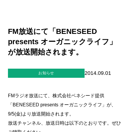
ジー”
標
ライア
マーハ
ンス行
ラスメ
会社情報
動指針
ントに
対する
行動指
FM放送にて「BENESEED
針
お問合せ
presents オーガニックライフ」
が放送開始されます。
ブランドサイト
Blog
2014.09.01
お知らせ
FMラジオ放送にて、株式会社ベネシード提供
「BENESEED presents オーガニックライフ」が、
9/5(金)より放送開始されます。
個人情報保護方針
放送チャンネル、放送日時は以下のとおりです。ぜひ
個人情報の取り扱いについて