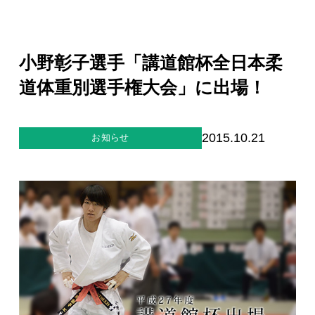
ジー”
標
ライア
マーハ
ンス行
ラスメ
会社情報
動指針
ントに
対する
小野彰子選手「講道館杯全日本柔
行動指
針
お問合せ
道体重別選手権大会」に出場！
ブランドサイト
2015.10.21
お知らせ
Blog
個人情報保護方針
個人情報の取り扱いについて