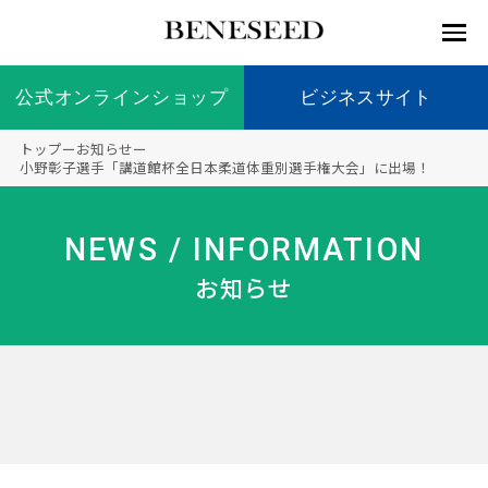
公式オンラインショップ
公式オンラインショップ
ビジネスサイト
ビジネスサイト
トップ
ー
お知らせ
ー
お知らせ
小野彰子選手「講道館杯全日本柔道体重別選手権大会」に出場！
未来貢
会社情
製品情
国内の
製品一
代表挨
海外の
9つの
会社概
献 トッ
報 ト
報 ト
社会貢
覧
拶
社会貢
オリジ
要
ベネシードについて
NEWS / INFORMATION
ディー
オーガ
プ
ップ
ップ
献活動
献活動
ナル原
ラーの
ニック
料
お知らせ
社会貢
へのこ
献活動
だわり
製品情報
創業の
顧問
ベネシ
想い
ードの
研究機
メディ
製品の
豊富な
ボラン
ノーベ
事業情報
関
アパー
ご購入
製品を
ティア
ル賞受
トナー
につい
展開
保険
賞研究
シップ
て
“オー
未来貢献
トファ
登録商
コンプ
カスタ