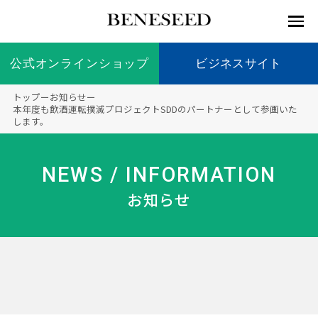
公式オンラインショップ
公式オンラインショップ
ビジネスサイト
ビジネスサイト
トップ
ー
お知らせ
ー
お知らせ
本年度も飲酒運転撲滅プロジェクトSDDのパートナーとして参画いた
します。
未来貢
会社情
製品情
国内の
製品一
代表挨
海外の
9つの
会社概
献 トッ
報 ト
報 ト
社会貢
覧
拶
社会貢
オリジ
要
ベネシードについて
ディー
オーガ
プ
ップ
ップ
献活動
献活動
ナル原
NEWS / INFORMATION
ラーの
ニック
料
社会貢
へのこ
お知らせ
献活動
だわり
製品情報
創業の
顧問
ベネシ
想い
ードの
研究機
メディ
製品の
豊富な
ボラン
ノーベ
事業情報
関
アパー
ご購入
製品を
ティア
ル賞受
トナー
につい
展開
保険
賞研究
シップ
て
“オー
未来貢献
トファ
登録商
コンプ
カスタ