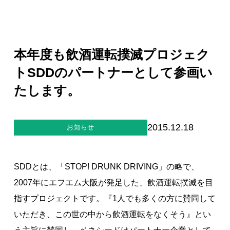
ジー”
標
ライア
マーハ
ンス行
ラスメ
会社情報
動指針
ントに
対する
行動指
本年度も飲酒運転撲滅プロジェク
針
お問合せ
トSDDのパートナーとして参画い
たします。
ブランドサイト
Blog
2015.12.18
お知らせ
SDDとは、「STOP! DRUNK DRIVING」の略で、
2007年にエフエム大阪が発足した、飲酒運転撲滅を目
指すプロジェクトです。『1人でも多くの方に賛同して
個人情報保護方針
いただき、この世の中から飲酒運転をなくそう』とい
個人情報の取り扱いについて