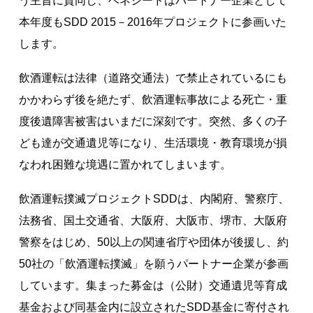
う主旨に賛同し、ベネシードはパートナー企業として
著作権について
本年度もSDD 2015－2016年プロジェクトに参画いた
します。
飲酒運転は法律（道路交通法）で禁止されているにも
かかわらず後を絶たず、飲酒運転事故による死亡・重
度後遺障害被害はいまだに深刻です。突然、多くの子
ども達が交通遺児等になり、生活環境・教育環境が損
なわれ困難な境遇に置かれてしまいます。
飲酒運転撲滅プロジェクトSDDは、内閣府、警察庁、
法務省、国土交通省、大阪府、大阪市、堺市、大阪府
警察をはじめ、50以上の関連省庁や団体が後援し、約
50社の「飲酒運転撲滅」を願うパートナー企業が参画
しています。集まった募金は（公財）交通遺児等育成
基金および同基金内に設立されたSDD基金に寄付され