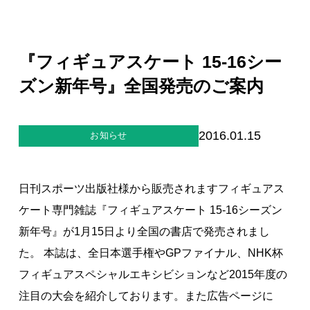
ジー”
標
ライア
マーハ
ンス行
ラスメ
会社情報
動指針
ントに
対する
『フィギュアスケート 15-16シー
行動指
針
お問合せ
ズン新年号』全国発売のご案内
ブランドサイト
2016.01.15
お知らせ
Blog
日刊スポーツ出版社様から販売されますフィギュアス
ケート専門雑誌『フィギュアスケート 15-16シーズン
新年号』が1月15日より全国の書店で発売されまし
た。 本誌は、全日本選手権やGPファイナル、NHK杯
フィギュアスペシャルエキシビションなど2015年度の
個人情報保護方針
注目の大会を紹介しております。また広告ページに
個人情報の取り扱いについて