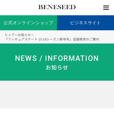
公式オンラインショップ
公式オンラインショップ
ビジネスサイト
ビジネスサイト
トップ
ー
お知らせ
ー
お知らせ
『フィギュアスケート 15-16シーズン新年号』全国発売のご案内
未来貢
会社情
製品情
国内の
製品一
代表挨
海外の
9つの
会社概
献 トッ
報 ト
報 ト
社会貢
覧
拶
社会貢
オリジ
要
ベネシードについて
NEWS / INFORMATION
ディー
オーガ
プ
ップ
ップ
献活動
献活動
ナル原
ラーの
ニック
料
お知らせ
社会貢
へのこ
献活動
だわり
製品情報
創業の
顧問
ベネシ
想い
ードの
研究機
メディ
製品の
豊富な
ボラン
ノーベ
事業情報
関
アパー
ご購入
製品を
ティア
ル賞受
トナー
につい
展開
保険
賞研究
シップ
て
“オー
未来貢献
トファ
登録商
コンプ
カスタ