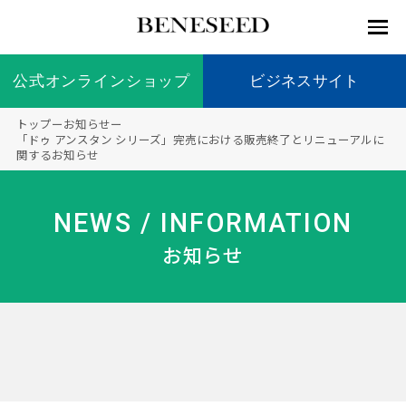
公式オンラインショップ
公式オンラインショップ
ビジネスサイト
ビジネスサイト
トップ
ー
お知らせ
ー
お知らせ
「ドゥ アンスタン シリーズ」完売における販売終了とリニューアルに
関するお知らせ
未来貢
会社情
製品情
国内の
製品一
代表挨
海外の
9つの
会社概
献 トッ
報 ト
報 ト
社会貢
覧
拶
社会貢
オリジ
要
ベネシードについて
ディー
オーガ
プ
ップ
ップ
献活動
献活動
ナル原
NEWS / INFORMATION
ラーの
ニック
料
社会貢
へのこ
お知らせ
献活動
だわり
製品情報
創業の
顧問
ベネシ
想い
ードの
研究機
メディ
製品の
豊富な
ボラン
ノーベ
事業情報
関
アパー
ご購入
製品を
ティア
ル賞受
トナー
につい
展開
保険
賞研究
シップ
て
“オー
未来貢献
トファ
登録商
コンプ
カスタ