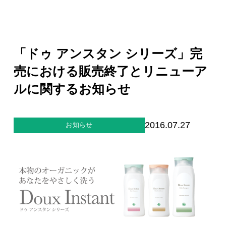
ジー”
標
ライア
マーハ
ンス行
ラスメ
会社情報
動指針
ントに
対する
行動指
「ドゥ アンスタン シリーズ」完
針
お問合せ
売における販売終了とリニューア
ルに関するお知らせ
ブランドサイト
Blog
2016.07.27
お知らせ
個人情報保護方針
個人情報の取り扱いについて