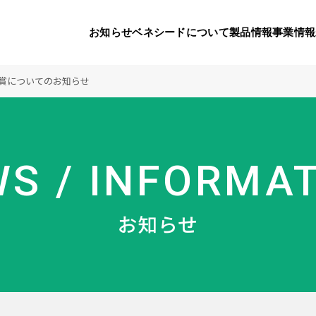
お知らせ
ベネシードについて
製品情報
事業情報
賞についてのお知らせ
代表挨拶
製品一覧
国内の社会貢献活動
会社概要
9つのオ
海外の
S / INFORMA
り
活動
顧問
製品のご購入について
メディアパートナーシップ
ベネシードの研
豊富な製
ボラン
お知らせ
ベネシードについて
お知らせ
コンプライアンス行動指針
カスタマーハラ
対する行動指針
製品情報
事業情報