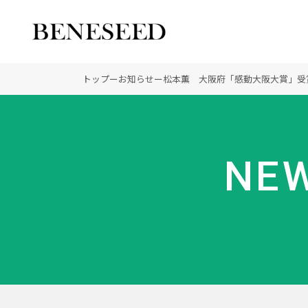
公式オンラインショップ
ビジネスサイト
トップ
ー
お知らせ
ー
松本薫 大阪府「感動大阪大賞」受
会社情報 トップ
製品情報 トップ
未来貢献 トップ
NEW
創業の想い
オーガニックへのこだわ
ディーラーの社会貢献
登録商標
ノーベル賞受賞研究
“オートファジー”