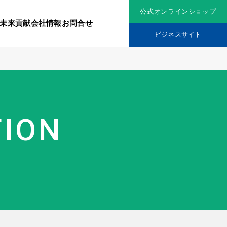
公式オンラインショップ
未来貢献
会社情報
お問合せ
ビジネスサイト
リジナル原料
社会貢献活動
TION
究機関
品を展開
ティア保険
スメントに