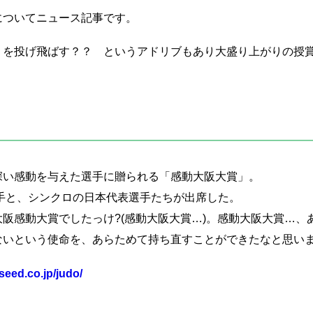
についてニュース記事です。
」を投げ飛ばす？？ というアドリブもあり大盛り上がりの授
深い感動を与えた選手に贈られる「感動大阪大賞」。
手と、シンクロの日本代表選手たちが出席した。
阪感動大賞でしたっけ?(感動大阪大賞…)。感動大阪大賞…、
ないという使命を、あらためて持ち直すことができたなと思い
seed.co.jp/judo/