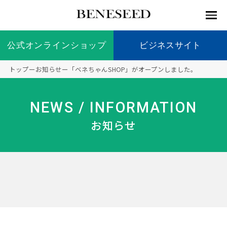
公式オンラインショップ
公式オンラインショップ
ビジネスサイト
ビジネスサイト
トップ
ー
お知らせ
ー
「ベネちゃんSHOP」がオープンしました。
お知らせ
未来貢
会社情
製品情
国内の
製品一
代表挨
海外の
9つの
会社概
NEWS / INFORMATION
献 トッ
報 ト
報 ト
社会貢
覧
拶
社会貢
オリジ
要
ベネシードについて
ディー
オーガ
プ
ップ
ップ
献活動
献活動
ナル原
お知らせ
ラーの
ニック
料
社会貢
へのこ
献活動
だわり
製品情報
創業の
顧問
ベネシ
想い
ードの
研究機
メディ
製品の
豊富な
ボラン
ノーベ
事業情報
関
アパー
ご購入
製品を
ティア
ル賞受
トナー
につい
展開
保険
賞研究
シップ
て
“オー
未来貢献
トファ
登録商
コンプ
カスタ