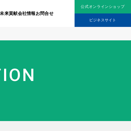
公式オンラインショップ
未来貢献
会社情報
お問合せ
ビジネスサイト
リジナル原料
社会貢献活動
TION
究機関
品を展開
ティア保険
スメントに