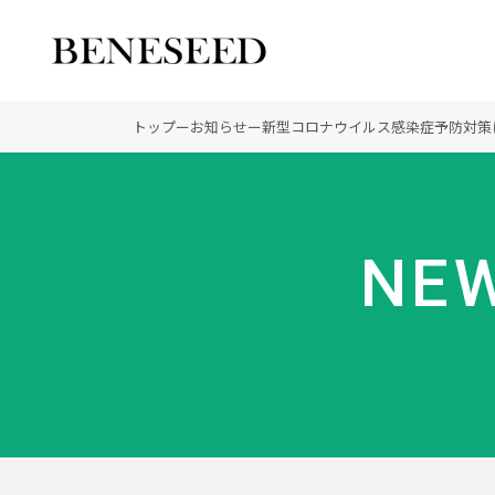
公式オンラインショップ
ビジネスサイト
トップ
ー
お知らせ
ー
新型コロナウイルス感染症予防対策
会社情報 トップ
製品情報 トップ
未来貢献 トップ
NEW
創業の想い
オーガニックへのこだわ
ディーラーの社会貢献
登録商標
ノーベル賞受賞研究
“オートファジー”