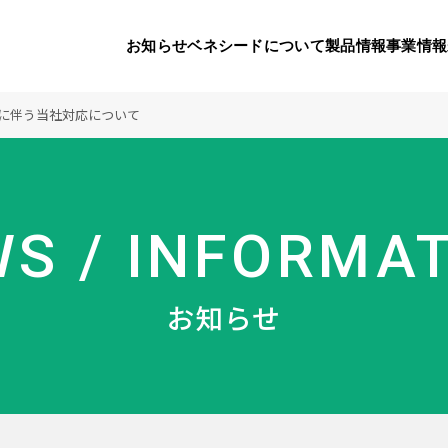
お知らせ
ベネシードについて
製品情報
事業情報
に伴う当社対応について
代表挨拶
製品一覧
国内の社会貢献活動
会社概要
9つのオ
海外の
S / INFORMA
り
活動
顧問
製品のご購入について
メディアパートナーシップ
ベネシードの研
豊富な製
ボラン
お知らせ
ベネシードについて
お知らせ
コンプライアンス行動指針
カスタマーハラ
対する行動指針
製品情報
事業情報