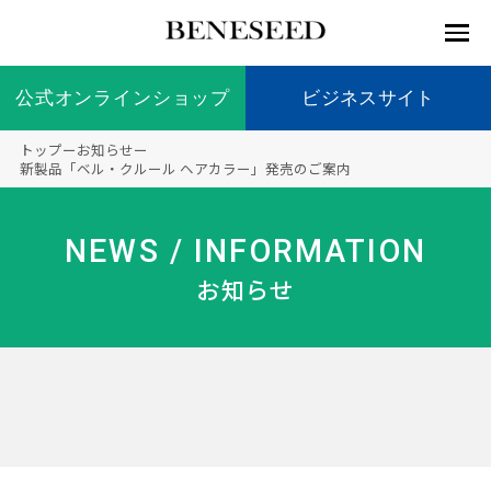
公式オンラインショップ
公式オンラインショップ
ビジネスサイト
ビジネスサイト
トップ
ー
お知らせ
ー
お知らせ
新製品「ベル・クルール ヘアカラー」発売のご案内
未来貢
会社情
製品情
国内の
製品一
代表挨
海外の
9つの
会社概
献 トッ
報 ト
報 ト
社会貢
覧
拶
社会貢
オリジ
要
ベネシードについて
NEWS / INFORMATION
ディー
オーガ
プ
ップ
ップ
献活動
献活動
ナル原
ラーの
ニック
料
お知らせ
社会貢
へのこ
献活動
だわり
製品情報
創業の
顧問
ベネシ
想い
ードの
研究機
メディ
製品の
豊富な
ボラン
ノーベ
事業情報
関
アパー
ご購入
製品を
ティア
ル賞受
トナー
につい
展開
保険
賞研究
シップ
て
“オー
未来貢献
トファ
登録商
コンプ
カスタ