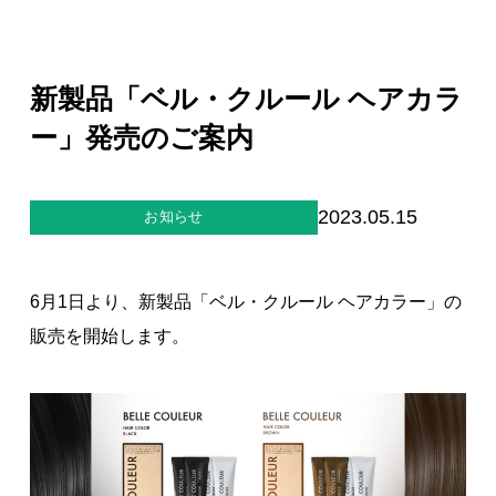
ジー”
標
ライア
マーハ
ンス行
ラスメ
会社情報
動指針
ントに
対する
新製品「ベル・クルール ヘアカラ
行動指
針
お問合せ
ー」発売のご案内
ブランドサイト
2023.05.15
お知らせ
Blog
6月1日より、新製品「ベル・クルール ヘアカラー」の
販売を開始します。
個人情報保護方針
個人情報の取り扱いについて