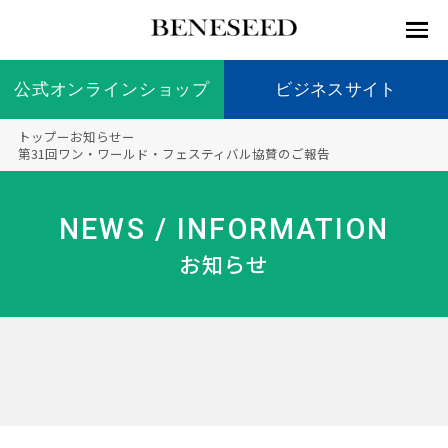
公式オンラインショップ
公式オンラインショップ
ビジネスサイト
ビジネスサイト
トップ
ー
お知らせ
ー
お知らせ
第31回ワン・ワールド・フェスティバル協賛のご報告
未来貢
会社情
製品情
国内の
製品一
代表挨
海外の
9つの
会社概
献 トッ
報 ト
報 ト
社会貢
覧
拶
社会貢
オリジ
要
ベネシードについて
NEWS / INFORMATION
ディー
オーガ
プ
ップ
ップ
献活動
献活動
ナル原
ラーの
ニック
料
お知らせ
社会貢
へのこ
献活動
だわり
製品情報
創業の
顧問
ベネシ
想い
ードの
研究機
メディ
製品の
豊富な
ボラン
ノーベ
事業情報
関
アパー
ご購入
製品を
ティア
ル賞受
トナー
につい
展開
保険
賞研究
シップ
て
“オー
未来貢献
トファ
登録商
コンプ
カスタ