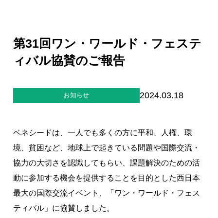
ジー”
標
ライア
マーハ
ンス行
ラスメ
会社情報
動指針
ントに
対する
第31回ワン・ワールド・フェステ
行動指
針
お問合せ
ィバル協賛のご報告
ブランドサイト
2024.03.18
お知らせ
Blog
ベネシードは、一人でも多くの方に平和、人権、環
境、貧困など、地球上で起きている問題や国際交流・
協力の大切さを認識してもらい、課題解決のための活
動に参加する機会を提供することを目的とした西日本
最大の国際交流イベント、「ワン・ワールド・フェス
個人情報保護方針
ティバル」に協賛しました。
個人情報の取り扱いについて