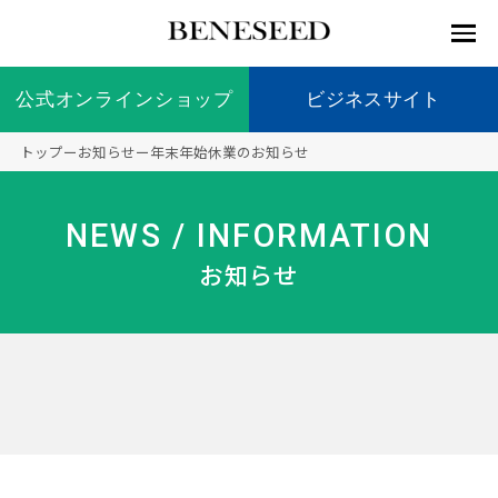
公式オンラインショップ
公式オンラインショップ
ビジネスサイト
ビジネスサイト
トップ
ー
お知らせ
ー
年末年始休業のお知らせ
お知らせ
未来貢
会社情
製品情
国内の
製品一
代表挨
海外の
9つの
会社概
NEWS / INFORMATION
献 トッ
報 ト
報 ト
社会貢
覧
拶
社会貢
オリジ
要
ベネシードについて
ディー
オーガ
プ
ップ
ップ
献活動
献活動
ナル原
お知らせ
ラーの
ニック
料
社会貢
へのこ
献活動
だわり
製品情報
創業の
顧問
ベネシ
想い
ードの
研究機
メディ
製品の
豊富な
ボラン
ノーベ
事業情報
関
アパー
ご購入
製品を
ティア
ル賞受
トナー
につい
展開
保険
賞研究
シップ
て
“オー
未来貢献
トファ
登録商
コンプ
カスタ