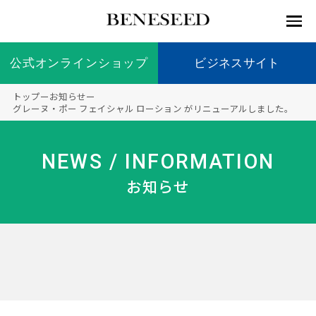
公式オンラインショップ
公式オンラインショップ
ビジネスサイト
ビジネスサイト
トップ
ー
お知らせ
ー
お知らせ
グレーヌ・ポー フェイシャル ローション がリニューアルしました。
未来貢
会社情
製品情
国内の
製品一
代表挨
海外の
9つの
会社概
献 トッ
報 ト
報 ト
社会貢
覧
拶
社会貢
オリジ
要
ベネシードについて
NEWS / INFORMATION
ディー
オーガ
プ
ップ
ップ
献活動
献活動
ナル原
ラーの
ニック
料
お知らせ
社会貢
へのこ
献活動
だわり
製品情報
創業の
顧問
ベネシ
想い
ードの
研究機
メディ
製品の
豊富な
ボラン
ノーベ
事業情報
関
アパー
ご購入
製品を
ティア
ル賞受
トナー
につい
展開
保険
賞研究
シップ
て
“オー
未来貢献
トファ
登録商
コンプ
カスタ