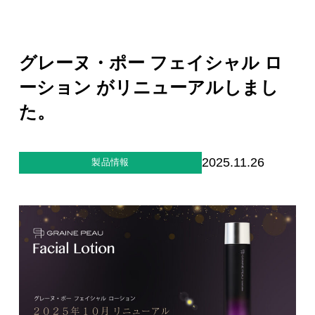
ジー”
標
ライア
マーハ
ンス行
ラスメ
会社情報
動指針
ントに
対する
グレーヌ・ポー フェイシャル ロ
行動指
針
お問合せ
ーション がリニューアルしまし
た。
ブランドサイト
2025.11.26
製品情報
Blog
個人情報保護方針
個人情報の取り扱いについて