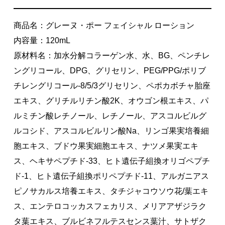
商品名：グレーヌ・ポー フェイシャル ローション
内容量：120mL
原材料名：加水分解コラーゲン水、水、BG、ペンチレ
ングリコール、DPG、グリセリン、PEG/PPG/ポリブ
チレングリコール-8/5/3グリセリン、ペポカボチャ胎座
エキス、グリチルリチン酸2K、オウゴン根エキス、パ
ルミチン酸レチノール、レチノール、アスコルビルグ
ルコシド、アスコルビルリン酸Na、リンゴ果実培養細
胞エキス、ブドウ果実細胞エキス、ナツメ果実エキ
ス、ヘキサペプチド-33、ヒト遺伝子組換オリゴペプチ
ド-1、ヒト遺伝子組換ポリペプチド-11、アルガニアス
ピノサカルス培養エキス、タチジャコウソウ花/葉エキ
ス、エンテロコッカスフェカリス、メリアアザジラク
タ葉エキス、ブルビネフルテスセンス葉汁、サトザク