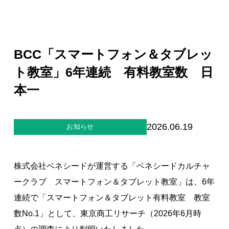
ジー”
標
ライア
マーハ
ンス行
ラスメ
会社情報
動指針
ントに
対する
行動指
BCC「スマートフォン＆タブレッ
針
お問合せ
ト教室」6年連続 有料教室数 日
本一
ブランドサイト
Blog
2026.06.19
お知らせ
株式会社ベネシードが運営する「ベネシードカルチャ
ークラブ スマートフォン＆タブレット教室」は、6年
連続で「スマートフォン＆タブレット有料教室 教室
個人情報保護方針
数No.1」として、東京商工リサーチ（2026年6月時
個人情報の取り扱いについて