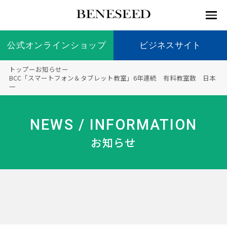
公式オンラインショップ
公式オンラインショップ
ビジネスサイト
ビジネスサイト
トップ
ー
お知らせ
ー
お知らせ
BCC「スマートフォン＆タブレット教室」6年連続 有料教室数 日本
一
未来貢
会社情
製品情
国内の
製品一
代表挨
海外の
9つの
会社概
献 トッ
報 ト
報 ト
社会貢
覧
拶
社会貢
オリジ
要
ベネシードについて
ディー
オーガ
プ
ップ
ップ
献活動
献活動
ナル原
NEWS / INFORMATION
ラーの
ニック
料
社会貢
へのこ
お知らせ
献活動
だわり
製品情報
創業の
顧問
ベネシ
想い
ードの
研究機
メディ
製品の
豊富な
ボラン
ノーベ
事業情報
関
アパー
ご購入
製品を
ティア
ル賞受
トナー
につい
展開
保険
賞研究
シップ
て
“オー
未来貢献
トファ
登録商
コンプ
カスタ