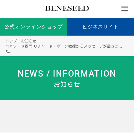
公式オンラインショップ
公式オンラインショップ
ビジネスサイト
ビジネスサイト
トップ
ー
お知らせ
ー
お知らせ
ベネシード顧問 リチャード・ボーン教授からメッセージが届きまし
た。
未来貢
会社情
製品情
国内の
製品一
代表挨
海外の
9つの
会社概
献 トッ
報 ト
報 ト
社会貢
覧
拶
社会貢
オリジ
要
ベネシードについて
ディー
オーガ
プ
ップ
ップ
献活動
献活動
ナル原
NEWS / INFORMATION
ラーの
ニック
料
社会貢
へのこ
お知らせ
献活動
だわり
製品情報
創業の
顧問
ベネシ
想い
ードの
研究機
メディ
製品の
豊富な
ボラン
ノーベ
事業情報
関
アパー
ご購入
製品を
ティア
ル賞受
トナー
につい
展開
保険
賞研究
シップ
て
“オー
未来貢献
トファ
登録商
コンプ
カスタ