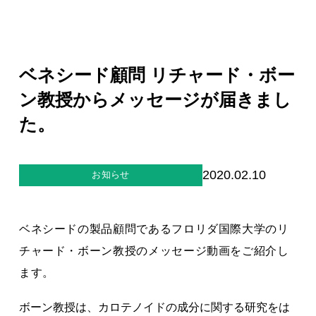
ジー”
標
ライア
マーハ
ンス行
ラスメ
会社情報
動指針
ントに
対する
行動指
ベネシード顧問 リチャード・ボー
針
お問合せ
ン教授からメッセージが届きまし
た。
ブランドサイト
Blog
2020.02.10
お知らせ
ベネシードの製品顧問であるフロリダ国際大学のリ
チャード・ボーン教授のメッセージ動画をご紹介し
ます。
個人情報保護方針
ボーン教授は、カロテノイドの成分に関する研究をは
個人情報の取り扱いについて