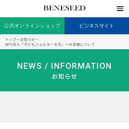
公式オンラインショップ
公式オンラインショップ
ビジネスサイト
ビジネスサイト
トップ
ー
お知らせ
ー
お知らせ
NPO法人「子どもシェルターモモ」への支援について
未来貢
会社情
製品情
国内の
製品一
代表挨
海外の
9つの
会社概
献 トッ
報 ト
報 ト
社会貢
覧
拶
社会貢
オリジ
要
ベネシードについて
NEWS / INFORMATION
ディー
オーガ
プ
ップ
ップ
献活動
献活動
ナル原
ラーの
ニック
料
お知らせ
社会貢
へのこ
献活動
だわり
製品情報
創業の
顧問
ベネシ
想い
ードの
研究機
メディ
製品の
豊富な
ボラン
ノーベ
事業情報
関
アパー
ご購入
製品を
ティア
ル賞受
トナー
につい
展開
保険
賞研究
シップ
て
“オー
未来貢献
トファ
登録商
コンプ
カスタ