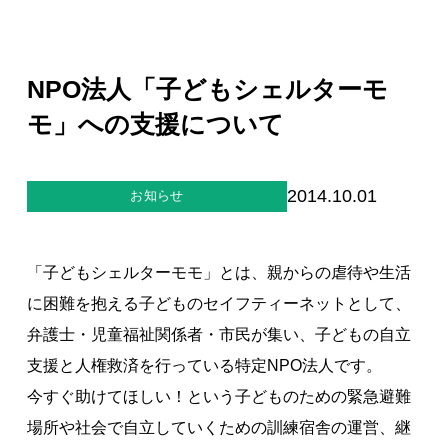
ジー”
標
ライア
マーハ
ンス行
ラスメ
会社情報
動指針
ントに
対する
NPO法人「子どもシェルターモ
行動指
針
お問合せ
モ」への支援について
ブランドサイト
2014.10.01
お知らせ
Blog
「子どもシェルターモモ」とは、親からの虐待や生活
に困難を抱える子どものセイフティーネットとして、
弁護士・児童福祉関係者・市民が集い、子どもの自立
支援と人権救済を行っている特定NPO法人です。
今すぐ助けてほしい！という子どものための緊急避難
個人情報保護方針
場所や社会で自立していくための訓練宿舎の運営、継
個人情報の取り扱いについて