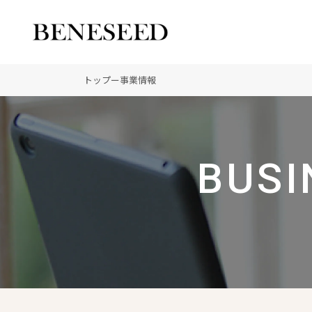
公式オンラインショップ
ビジネスサイト
トップ
ー
事業情報
会社情報 トップ
製品情報 トップ
未来貢献 トップ
BUSI
創業の想い
オーガニックへのこだわ
ディーラーの社会貢献
登録商標
ノーベル賞受賞研究
“オートファジー”