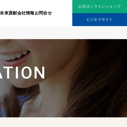
公式オンラインショップ
未来貢献
会社情報
お問合せ
ビジネスサイト
リジナル原料
社会貢献活動
ATION
究機関
品を展開
ティア保険
スメントに