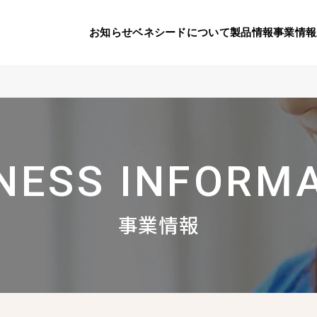
お知らせ
ベネシードについて
製品情報
事業情報
代表挨拶
製品一覧
国内の社会貢献活動
会社概要
9つのオ
海外の
NESS INFORM
り
活動
顧問
製品のご購入について
メディアパートナーシップ
ベネシードの研
豊富な製
ボラン
お知らせ
ベネシードについて
事業情報
コンプライアンス行動指針
カスタマーハラ
対する行動指針
製品情報
事業情報