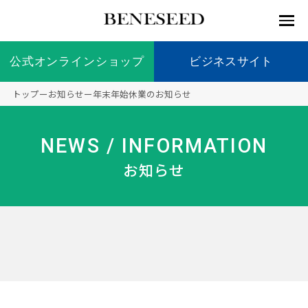
公式オンラインショップ
公式オンラインショップ
ビジネスサイト
ビジネスサイト
トップ
ー
お知らせ
ー
年末年始休業のお知らせ
お知らせ
未来貢
会社情
製品情
国内の
製品一
代表挨
海外の
9つの
会社概
NEWS / INFORMATION
献 トッ
報 ト
報 ト
社会貢
覧
拶
社会貢
オリジ
要
ベネシードについて
ディー
オーガ
プ
ップ
ップ
献活動
献活動
ナル原
お知らせ
ラーの
ニック
料
社会貢
へのこ
献活動
だわり
製品情報
創業の
顧問
ベネシ
想い
ードの
研究機
メディ
製品の
豊富な
ボラン
ノーベ
事業情報
関
アパー
ご購入
製品を
ティア
ル賞受
トナー
につい
展開
保険
賞研究
シップ
て
“オー
未来貢献
トファ
登録商
コンプ
カスタ