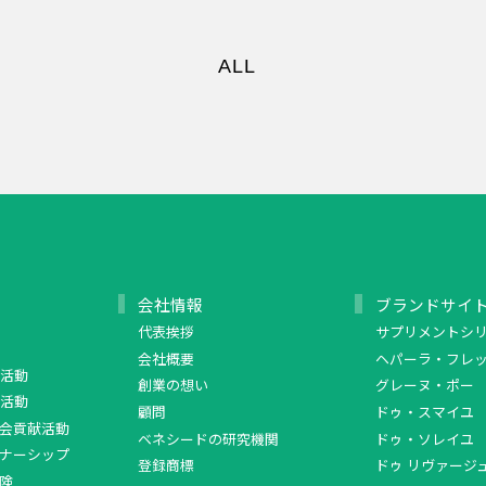
ALL
会社情報
ブランドサイ
代表挨拶
サプリメントシ
会社概要
ヘパーラ・フレ
活動
創業の想い
グレーヌ・ポー
活動
顧問
ドゥ・スマイユ
会貢献活動
ベネシードの研究機関
ドゥ・ソレイユ
ナーシップ
登録商標
ドゥ リヴァージ
険