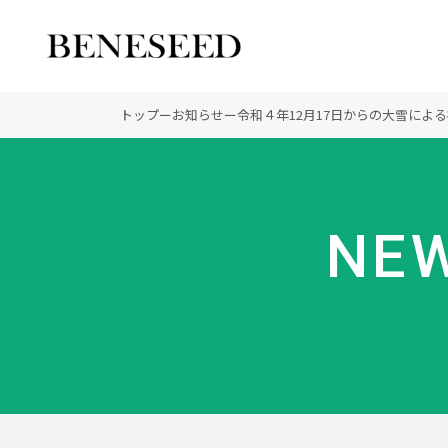
公式オンラインショップ
ビジネスサイト
トップ
ー
お知らせ
ー
令和４年12月17日からの大雪によ
会社情報 トップ
製品情報 トップ
未来貢献 トップ
NEW
創業の想い
オーガニックへのこだわ
ディーラーの社会貢献
登録商標
ノーベル賞受賞研究
“オートファジー”