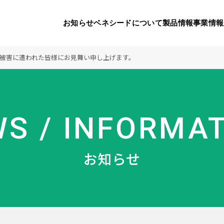
お知らせ
ベネシードについて
製品情報
事業情報
る被害に遭われた皆様にお見舞い申し上げます。
代表挨拶
製品一覧
国内の社会貢献活動
会社概要
9つのオ
海外の
S / INFORMA
り
活動
顧問
製品のご購入について
メディアパートナーシップ
ベネシードの研
豊富な製
ボラン
お知らせ
ベネシードについて
お知らせ
コンプライアンス行動指針
カスタマーハラ
対する行動指針
製品情報
事業情報