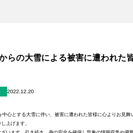
未来貢献
会社情報
お問合せ
ブランドサイト
7日からの大雪による被害に遭われた
Blog
2022.12.20
個人情報保護方針
県を中心とする大雪に伴い、被害に遭われた皆様に心よりお見舞
個人情報の取り扱いについて
申し上げます。
著作権について
ございます。引き続き、身の安全を確保し気象の情報収集や避