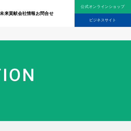
公式オンラインショップ
未来貢献
会社情報
お問合せ
ビジネスサイト
リジナル原料
社会貢献活動
TION
究機関
品を展開
ティア保険
スメントに