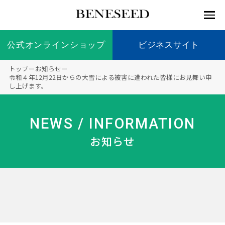
公式オンラインショップ
公式オンラインショップ
ビジネスサイト
ビジネスサイト
トップ
ー
お知らせ
ー
お知らせ
令和４年12月22日からの大雪による被害に遭われた皆様にお見舞い申
し上げます。
未来貢
会社情
製品情
国内の
製品一
代表挨
海外の
9つの
会社概
献 トッ
報 ト
報 ト
社会貢
覧
拶
社会貢
オリジ
要
ベネシードについて
ディー
オーガ
プ
ップ
ップ
献活動
献活動
ナル原
NEWS / INFORMATION
ラーの
ニック
料
社会貢
へのこ
お知らせ
献活動
だわり
製品情報
創業の
顧問
ベネシ
想い
ードの
研究機
メディ
製品の
豊富な
ボラン
ノーベ
事業情報
関
アパー
ご購入
製品を
ティア
ル賞受
トナー
につい
展開
保険
賞研究
シップ
て
“オー
未来貢献
トファ
登録商
コンプ
カスタ