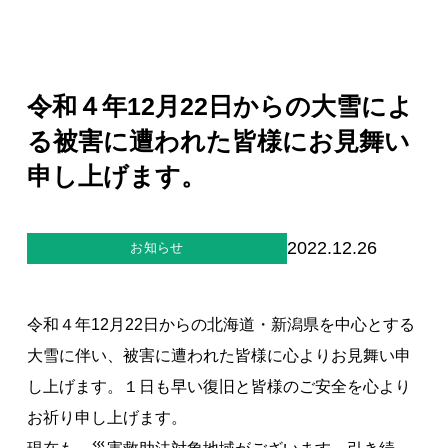
ジー”
標
ライア
マーハ
ンス行
ラスメ
会社情報
動指針
ントに
対する
行動指
令和４年12月22日からの大雪によ
針
お問合せ
る被害に遭われた皆様にお見舞い
申し上げます。
ブランドサイト
Blog
2022.12.26
お知らせ
令和４年12月22日からの北海道・新潟県を中心とする
大雪に伴い、被害に遭われた皆様に心よりお見舞い申
し上げます。１日も早い復旧と皆様のご安全を心より
個人情報保護方針
お祈り申し上げます。
個人情報の取り扱いについて